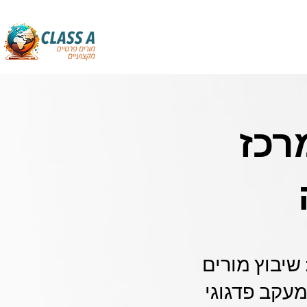
רכז
 שיבוץ מורים
עד 40% בזמן ניהול, מעקב פדגוגי