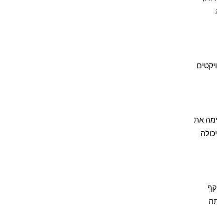
יקטים
לנו מתאימה את
כולה
קף
תה