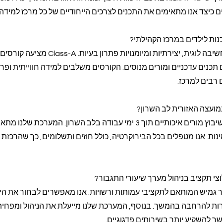
ים כיצד אנו מתאימים את התכנים לצרכים הייחודיים של כל מרכז למידה.
נות לילדים במרכז הקהילתי?
קורס תכנות לילדים מפתח חשיבה לוגית, יצירתיות ומיומנויות פתרון בעיות. Class-A מציעה קורסים
תכנים עדכניים ומורים מנוסים. הקורסים משלבים למידה חווייתית ופרו
רבים למרכז.
מועצה האזורית לב השרון?
ב-Class-A אנו מתחייבים לשיבוץ מורים איכותיים תוך 3 ימי עבודה בלב השרון. המערכת ש
מינות. אנו מטפלים בכל הבירוקרטיה, כולל חוזים ותשלומים, כך שהרכזת י
וצי תקציב בניהול מערך שיעורי התגבור?
 תמחור גמיש המותאם לתקציבי עמותות ורשויות. אנו מאפשרים לבחור את הי
ת להרחבה בהמשך. בנוסף, המערכת שלנו מייעלת את הניהול ומפחי
ר להשקיע יותר בשירותים פדגוגיים.