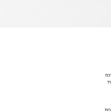
רכת
יד
רות,