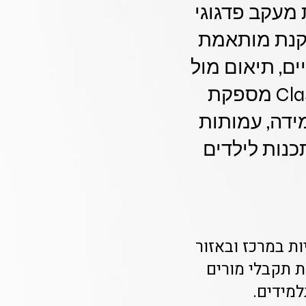
ך מקבלות מעקב פדגוגי
קנת מותאמת
ם, תיאום מול
צוות החינוך והתאמה גמישה לשעות הפעילות. Class-A מספקת
ידה, עמותות
תכנות לילדים
לעמותות ורשויות במרכז ובאזור
י מותאם לצרכיכן הייחודיים. תוך 24-48 שעות תקבלי מורים
מידים.