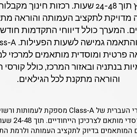
הצלחה בשיבוץ תוך 24-48 שעות. רכזות חינו
 מדויקת לתקציב העמותה והוראה מת
ם. המערך כולל דיווחי התקדמות חודשיי
ה פרטית ומוסדית מותאמים למרכזי למ
ות בנתניה ובאזור המרכז, כולל קורסי 
והוראה מתקנת לכל הגילאים.
מערכת שיבוץ מורי העברית של Class-A מספקת 
השרון פתרון מוסד
 המותאמים בדיוק לתקציב העמותה ולרמת התל