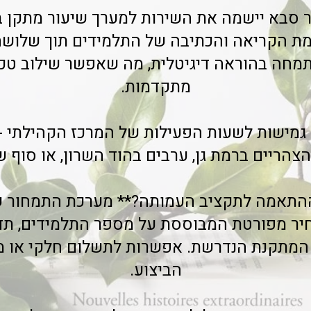
 סבא יישמה את השירות למערך שיעור מתקן בע
ר של 35% ברמת הקריאה והכתיבה של התלמידים תוך של
מחה בהוראה דיגיטלית, מה שאפשר שילוב טכנו
מתקדמות.
מישות לשעות הפעילות של המרכז הקהילתי - 
צהריים ברמת גן, ערבים בהוד השרון, או סוף ש
התאמה לתקציב העמותה?** מערכת התמחור שק
יר מפורטת המבוססת על מספר התלמידים, תדי
המתקנת הנדרשת. אפשרות לתשלום חלקי או מד
הביצוע.