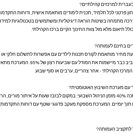
עברית למרכזים קהילתיים?
ן פרטני לכל תלמיד, תכנית לימודים מותאמת אישית, ודוחות התקדמו
דרכה מתמחה בשיטות הוראה דיגיטליות ומשתמשים בטכנולוגיות למידה
ל תיאום מלא מול צוות החינוך הקיים ברכז הקהילתי.
דים בחינם לעמותה?
עת מחיר מותאמת לקורס תכנות לילדים עם אפשרות לתשלום חלקי או מ
מועצות מקומיות בצפון תל אביב כבר מיישמות את המודל עם שביעות רצון של 95%
מרכז הקהילתי - אחר צהריים, ערבים או סוף שבוע.
וך עם מערכת השיבוץ האוטומטית?
עמותת "עתידים" בנתניה חסכה 40% מזמן הניהול השבועי. במקום לבזבז שעות על איתור מורים, ה
תוך יומיים. המערכת מספקת מעקב פדגוגי שוטף עם דוחות התקדמות 
 לתקציב העמותה?