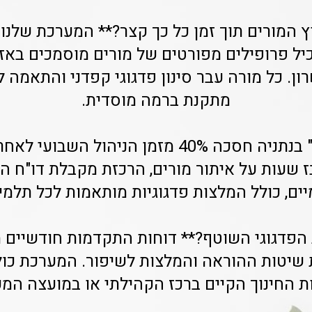
ץ המורים תוך זמן כל כך קצר?** המערכת שלנו
יל פרופילים מפורטים של מורים מוסמכים באזור
ון. כל מורה עבר סינון פדגוגי קפדני והתאמה 
מתקנת ברמה מוסדית.
עמותת "עתידים" בנתניה חסכה 40% מזמן הניהול
ז שעות על איתור מורים, הרכזת מקבלת דו"ח 
יים, כולל המלצות פדגוגיות מותאמות לכל תלמי
הפדגוגי השוטף?** דוחות התקדמות חודשיים 
שיטות ההוראה והמלצות לשיפור. המערכת כול
ות החינוך הקיים ברכז הקהילתי או במועצה המק