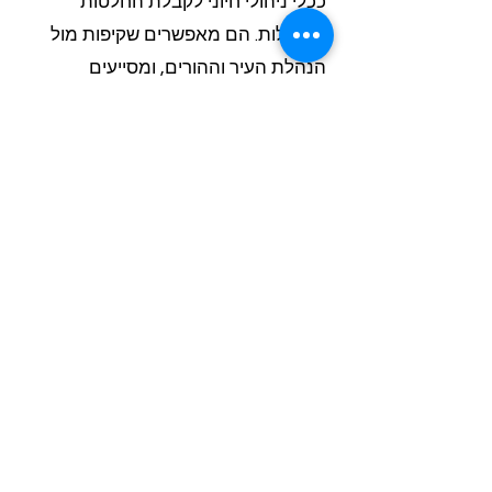
ככלי ניהולי חיוני לקבלת החלטות
מושכלות. הם מאפשרים שקיפות מול
הנהלת העיר וההורים, ומסייעים
בהתאמת המשך התגבור לצרכים
המשתנים.
מה היתרון בשיתוף הפעולה של מורי
Class-A עם צוותי ההוראה בבתי
הספר?
שיתוף הפעולה ההדוק מבטיח תיאום
מלא עם תוכנית הלימודים הרגילה. זה
מאפשר רצף לימודי אופטימלי, מונע
כפילויות מיותרות, ומבטיח שכל שיעור
תגבור מתכתב ישירות עם החומר
הנלמד בכיתה.