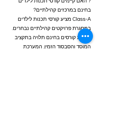
? האם קיימים קורסי תכנות לילדים
בחינם במרכזים קהילתיים?
Class-A מציע קורסי תכנות לילדים
במסגרת פרויקטים קהילתיים נבחרים.
זמינות קורסים בחינם תלויה בתקציב
המוסד והסבסוד הזמין. המערכת
מאפשרת התאמת מערך שיעור לכל
רמה, החל מסקראץ' ועד שפות תכנות
מתקדמות.
? איך מתבטחת איכות ההוראה במספר
מוקדים בו־זמנית?
בקרת האיכות מתבצעת דרך הכשרה
ייחודית לכל מורה, דוחות פדגוגיים
חודשיים וניטור רציף. הפלטפורמה