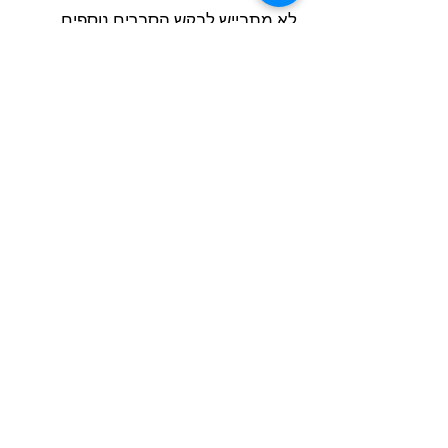
לא מתבייש לבקש הסברים נוספים
ומקבל התייחסות מלאה לקשיים שלו.
האם הוראה מתקנת באמת משפרת
ציונים?
הוראה מתקנת אכן משפרת ציונים
כשהיא מבוססת על זיהוי מדויק של
הפערים והתאמת שיטת הלימוד לילד.
שיפור ציונים מתחיל בדרך כלל תוך
חודש-חודשיים, אך החשוב יותר הוא
בניית ביטחון עצמי ויכולות למידה לטווח
ארוך.
איך לבחור מורה פרטי מתאים לילד