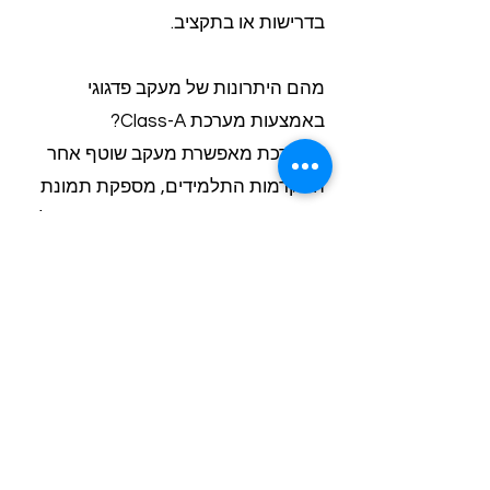
בדרישות או בתקציב.
מהם היתרונות של מעקב פדגוגי
באמצעות מערכת Class-A?
המערכת מאפשרת מעקב שוטף אחר
התקדמות התלמידים, מספקת תמונת
מצב עדכנית ומפורטת, ומאפשרת קבלת
החלטות מבוססות נתונים. זה מסייע
בשיפור איכות ההוראה ובהתאמת
התכנים לצרכי התלמידים.
כיצד הגמישות של מערכת Class-A
תורמת לניהול יעיל של מערך החוגים
העירוני?
הגמישות מאפשרת התאמה מהירה