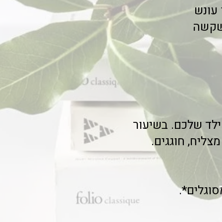
 עונש
כשקשה
ילד שלכם. בשיעור
צליח, חוגגים.
וגלים*.