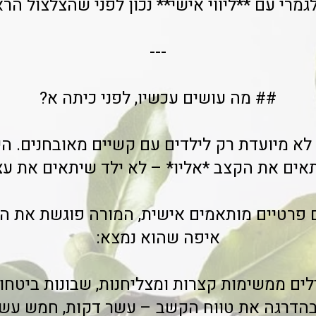
גמרי עם **ליווי אישי** נכון לפני שהצלצול הר
---
## מה עושים עכשיו, לפני כיתה א?
א מיועדת רק לילדים עם קשיים מאובחנים. הי
אים את הקצב *אליו* – לא ילד שיתאים את עצ
 פרטיים מותאמים אישית, המורה פוגשת את הי
איפה שהוא נמצא:
לים ממשימות קצרות ומצליחנות, שבונות ביטחון
בהדרגה את טווח הקשב – עשר דקות, חמש עש