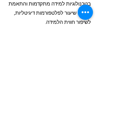
בטכנולוגיות למידה מתקדמות והתאמת
מערכי שיעור לפלטפורמות דיגיטליות,
לשיפור חווית הלמידה.
? מה היתרונות של קורס תכנות לילדים
באמצעות Class-A?
קורסי התכנות לילדים של Class-A
משלבים תוכן איכותי, מורים מוסמכים,
וציוד מתקדם. אנו מספקים מערכי שיעור
מותאמים, תמיכה טכנית, ומעקב
התקדמות. היתרונות כוללים גמישות
בהתאמה לצרכי המוסד, עלויות
תחרותיות, ופיתוח מיומנויות דיגיטליות
חיוניות.