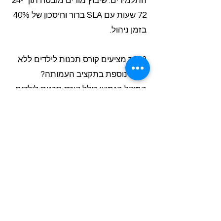
התלמידים. שיבוץ מורים מובטח תוך 24-
72 שעות עם SLA ברור וחיסכון של 40%
בזמן ניהול.
? איך מציעים קורס תכנות לילדים ללא
עלות נוספת בתקציב העמותה?
המודל הגמיש כולל קורס תכנות לילדים
כחלק ממערך התוכניות החינוכיות.
התאמה לכל סוג תקציב עם אפשרות
הרחבה הדרגתית. רכזות מדווחות על
שיפור 30% ברמת שביעות הקהילה ללא
עלות נוספת.
? איך מקבלות רכזות חינוך בחינם
פגישת התאמה ותוכנית פעולה למוסד?