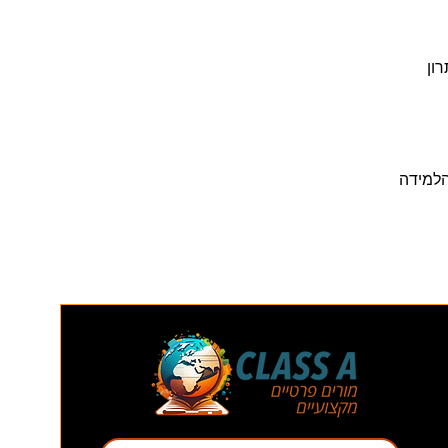
רון
הלמידה