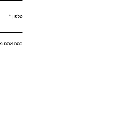
טלפון
במה אתם מתע