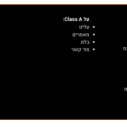
על Class A:
עלינו
מאמרים
בלוג
ת
צור קשר
face-to-face and/or online
teachers for K12 and college
students, in a variety of
fields: mathematics, English,
ת
language, and more.