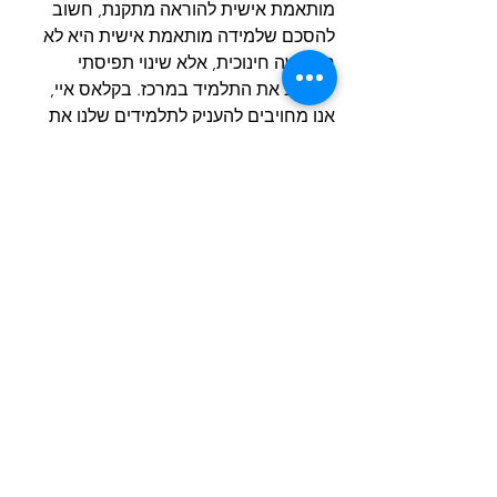
מותאמת אישית להוראה מתקנת, חשוב 
להסכם שלמידה מותאמת אישית היא לא 
רק גישה חינוכית, אלא שינוי תפיסתי 
שמציב את התלמיד במרכז. בקלאס איי, 
אנו מחויבים להעניק לתלמידים שלנו את 
התמיכה והכלים הדרושים להצלחה, תוך 
שימת דגש על יחס אישי ושימוש בטכנולוגיה 
מתקדמת.
אם אתם רוצים לוודא שהילד שלכם יקבל 
את כל הכלים להצלחה, אנו מזמינים אתכם 
ליצור קשר עם צוות קלאס איי 
כאן
 ולהתחיל 
בבניית תוכנית לימודים אישית שמותאמת 
לצרכים האישיים שלו.