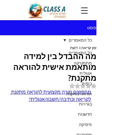
פוסט
כל המאמרים
זמן קריאה 3 דקות
כל המאמרים
מה ההבדל בין למידה
מתמטיקה
מותאמת אישית להוראה
אנגלית
מתקנת?
כימיה
דירוג של NaN מתוך 5 כוכבים
מחפשים מורה מקצועית להוראה מתקנת 
הוראה מתקנת
לקריאה וכתיבה/חשבון/אנגלית?
בגרויות
חדשנות
פיסיקה
מחשבים