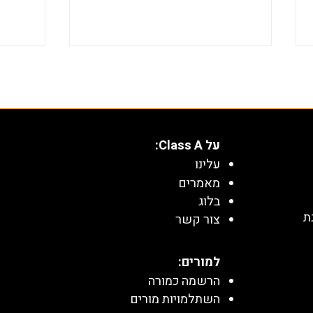
על Class A:
עלינו
מאמרים
משפט פיתגורס: איך לזהות מתי
סכום 
אפשר להשתמש בו
סדרה 
בלוג
ת
צור קשר
למורים:
הרשמה כמורה
השתלמויות מורים